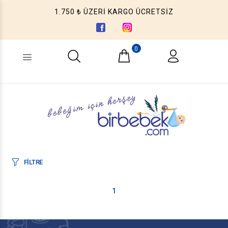
1.750 ₺ ÜZERİ KARGO ÜCRETSİZ
0
Ne aramıştınız? (Ürün, Kategori ...)
FİLTRE
1