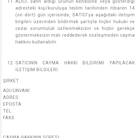
ALICI; satın aldığı ürünün kendisine veya gösterdiği
adresteki kişi/kuruluşa teslim tarihinden itibaren 14
(on dört) gün içerisinde, SATICI’ya aşağıdaki iletişim
bilgileri üzerinden bildirmek şartıyla hiçbir hukuki ve
cezai sorumluluk üstlenmeksizin ve hiçbir gerekçe
göstermeksizin malı reddederek sözleşmeden cayma
hakkını kullanabilir.
SATICININ CAYMA HAKKI BİLDİRİMİ YAPILACAK
İLETİŞİM BİLGİLERİ:
ŞİRKET
ADI/UNVANI:
ADRES:
EPOSTA:
TEL:
FAKS:
CAYMA HAKKININ SÜRESİ: