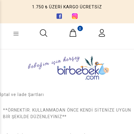
1.750 ₺ ÜZERİ KARGO ÜCRETSİZ
0
Ne aramıştınız? (Ürün, Kategori ...)
İptal ve İade Şartları
**ÖRNEKTİR. KULLANMADAN ÖNCE KENDİ SİTENİZE UYGUN
BİR ŞEKİLDE DÜZENLEYİNİZ**