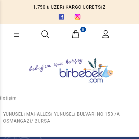
1.750 ₺ ÜZERİ KARGO ÜCRETSİZ
0
Ne aramıştınız? (Ürün, Kategori ...)
İletişim
YUNUSELİ MAHALLESİ YUNUSELİ BULVARI NO:153 /A
OSMANGAZİ/ BURSA