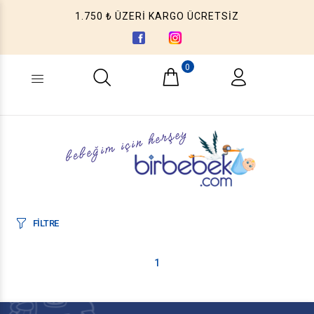
1.750 ₺ ÜZERİ KARGO ÜCRETSİZ
0
Ne aramıştınız? (Ürün, Kategori ...)
FİLTRE
1