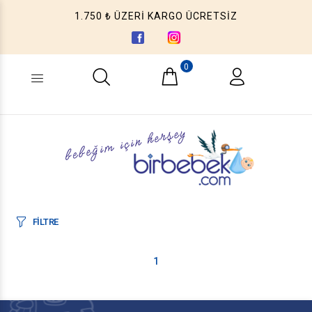
1.750 ₺ ÜZERİ KARGO ÜCRETSİZ
0
Ne aramıştınız? (Ürün, Kategori ...)
FİLTRE
1