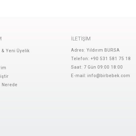
M
İLETİŞİM
Adres:
Yıldırım BURSA
i & Yeni Üyelik
Telefon:
+90 531 581 75 18
Saat:
7 Gün 09:00 18:00
rim
E-mail:
info@birbebek.com
iştir
m Nerede