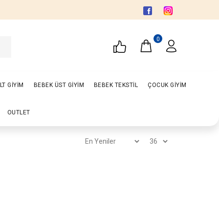
0
LT GİYİM
BEBEK ÜST GİYİM
BEBEK TEKSTİL
ÇOCUK GİYİM
OUTLET