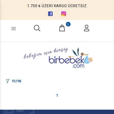
1.750 ₺ ÜZERİ KARGO ÜCRETSİZ
0
Ne aramıştınız? (Ürün, Kategori ...)
FİLTRE
1