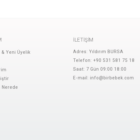
M
İLETİŞİM
Adres:
Yıldırım BURSA
i & Yeni Üyelik
Telefon:
+90 531 581 75 18
Saat:
7 Gün 09:00 18:00
rim
E-mail:
info@birbebek.com
iştir
m Nerede