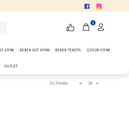
0
LT GİYİM
BEBEK ÜST GİYİM
BEBEK TEKSTİL
ÇOCUK GİYİM
OUTLET