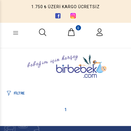
1.750 ₺ ÜZERİ KARGO ÜCRETSİZ
0
Ne aramıştınız? (Ürün, Kategori ...)
FİLTRE
1