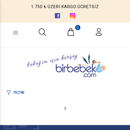
1.750 ₺ ÜZERİ KARGO ÜCRETSİZ
0
Ne aramıştınız? (Ürün, Kategori ...)
FİLTRE
1