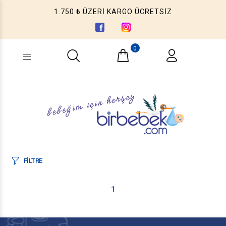
1.750 ₺ ÜZERİ KARGO ÜCRETSİZ
0
Ne aramıştınız? (Ürün, Kategori ...)
FİLTRE
1