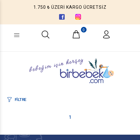
1.750 ₺ ÜZERİ KARGO ÜCRETSİZ
0
Ne aramıştınız? (Ürün, Kategori ...)
FİLTRE
1