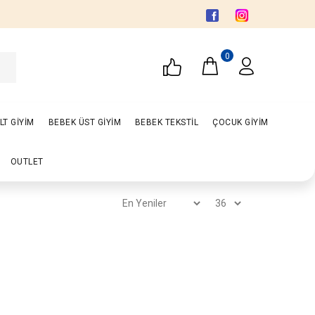
0
LT GİYİM
BEBEK ÜST GİYİM
BEBEK TEKSTİL
ÇOCUK GİYİM
OUTLET