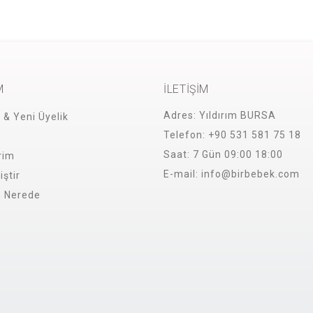
M
İLETİŞİM
Adres:
Yıldırım BURSA
i & Yeni Üyelik
Telefon:
+90 531 581 75 18
Saat:
7 Gün 09:00 18:00
rim
E-mail:
info@birbebek.com
iştir
m Nerede