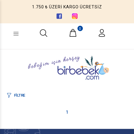
1.750 ₺ ÜZERİ KARGO ÜCRETSİZ
0
Ne aramıştınız? (Ürün, Kategori ...)
FİLTRE
1