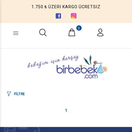
1.750 ₺ ÜZERİ KARGO ÜCRETSİZ
0
Ne aramıştınız? (Ürün, Kategori ...)
FİLTRE
1