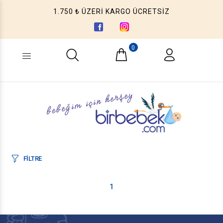
1.750 ₺ ÜZERİ KARGO ÜCRETSİZ
0
Ne aramıştınız? (Ürün, Kategori ...)
FİLTRE
1