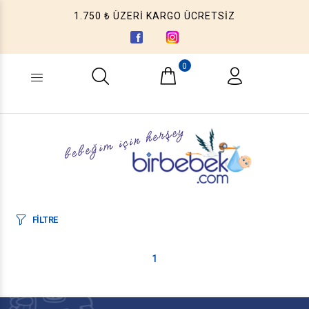
1.750 ₺ ÜZERİ KARGO ÜCRETSİZ
0
Ne aramıştınız? (Ürün, Kategori ...)
FİLTRE
1