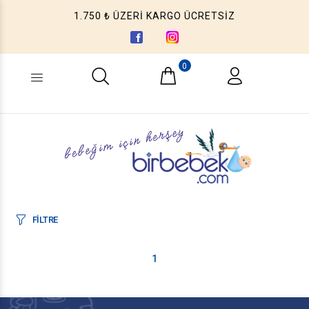
1.750 ₺ ÜZERİ KARGO ÜCRETSİZ
0
Ne aramıştınız? (Ürün, Kategori ...)
FİLTRE
1