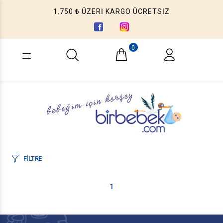
1.750 ₺ ÜZERİ KARGO ÜCRETSİZ
0
Ne aramıştınız? (Ürün, Kategori ...)
FİLTRE
1