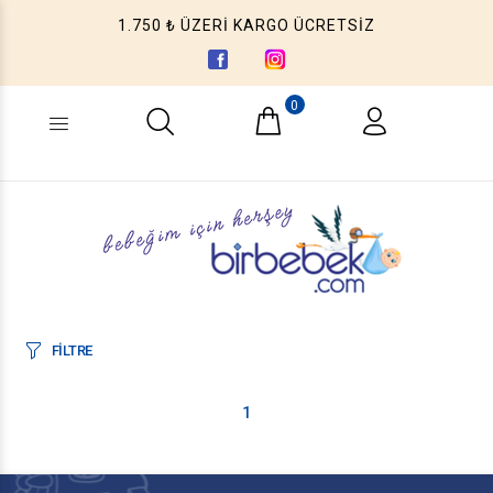
1.750 ₺ ÜZERİ KARGO ÜCRETSİZ
0
Ne aramıştınız? (Ürün, Kategori ...)
FİLTRE
1