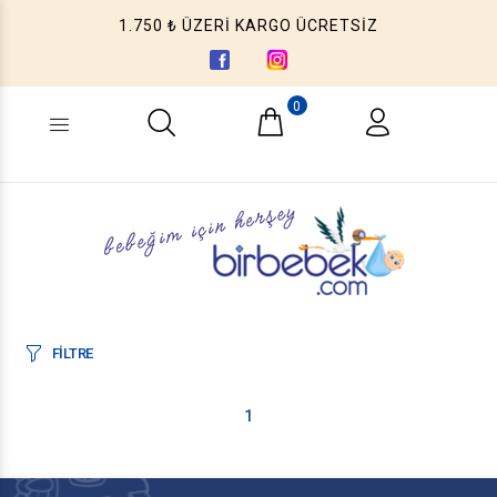
1.750 ₺ ÜZERİ KARGO ÜCRETSİZ
0
Ne aramıştınız? (Ürün, Kategori ...)
FİLTRE
1