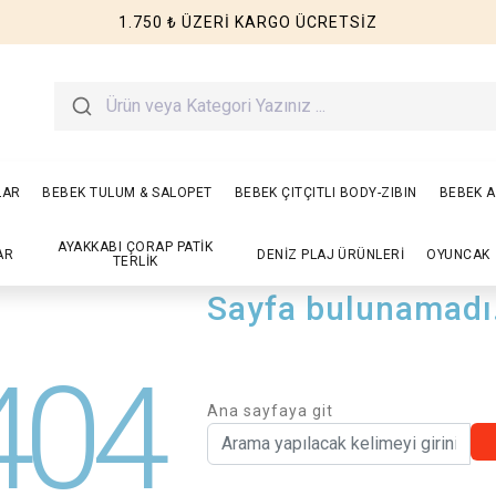
1.750 ₺ ÜZERİ KARGO ÜCRETSİZ
LAR
BEBEK TULUM & SALOPET
BEBEK ÇITÇITLI BODY-ZIBIN
BEBEK A
AYAKKABI ÇORAP PATİK
AR
DENİZ PLAJ ÜRÜNLERİ
OYUNCAK
TERLİK
Sayfa bulunamadı
404
Ana sayfaya git