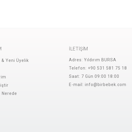
M
İLETİŞİM
Adres:
Yıldırım BURSA
i & Yeni Üyelik
Telefon:
+90 531 581 75 18
Saat:
7 Gün 09:00 18:00
rim
E-mail:
info@birbebek.com
iştir
m Nerede