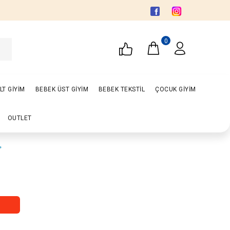
0
LT GİYİM
BEBEK ÜST GİYİM
BEBEK TEKSTİL
ÇOCUK GİYİM
OUTLET
.