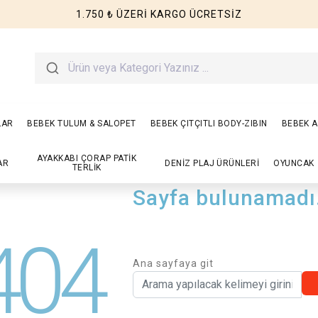
1.750 ₺ ÜZERİ KARGO ÜCRETSİZ
LAR
BEBEK TULUM & SALOPET
BEBEK ÇITÇITLI BODY-ZIBIN
BEBEK A
AYAKKABI ÇORAP PATİK
AR
DENİZ PLAJ ÜRÜNLERİ
OYUNCAK
TERLİK
Sayfa bulunamadı
404
Ana sayfaya git