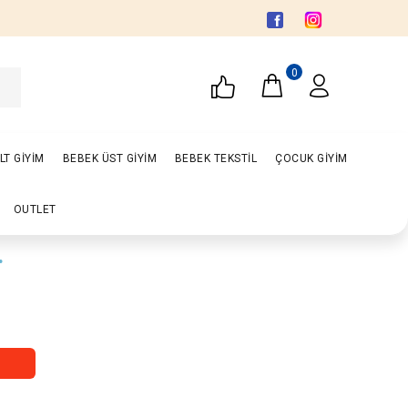
0
LT GİYİM
BEBEK ÜST GİYİM
BEBEK TEKSTİL
ÇOCUK GİYİM
OUTLET
.