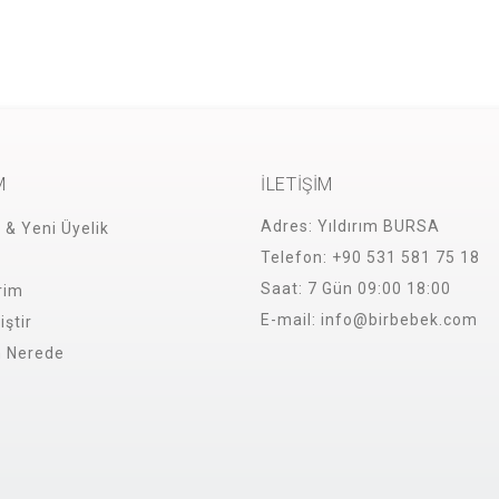
M
İLETİŞİM
Adres:
Yıldırım BURSA
i & Yeni Üyelik
Telefon:
+90 531 581 75 18
Saat:
7 Gün 09:00 18:00
rim
E-mail:
info@birbebek.com
iştir
m Nerede